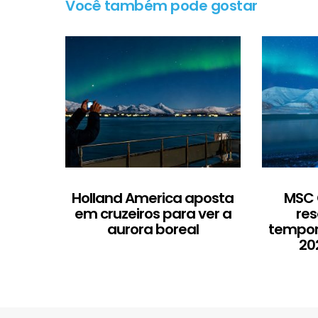
Você também pode gostar
Holland America aposta
MSC 
em cruzeiros para ver a
res
aurora boreal
tempor
20