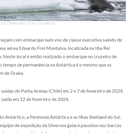
AS E PINGUINS | FOTO: SILVERSEA
omeçam com embarque num voo de classe executiva saindo de
ase aérea Eduardo Frei Montalva, localizada na Ilha Rei
co. Neste local é então realizado o embarque no cruzeiro de
 o tempo de permanência na Antártica é o mesmo que os
em de Drake.
saídas de Punta Arenas (Chile) em 2 e 7 de fevereiro de 2024.
 saída em 12 de fevereiro de 2024.
ito Antártico, a Península Antártica e as Ilhas Shetland do Sul,
A equipe de expedição da Silversea guiará passeios nos barcos