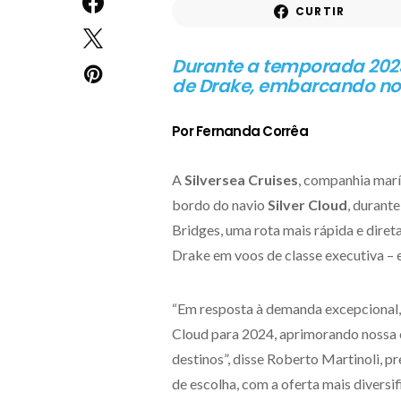
CURTIR
Durante a temporada 202
de Drake, embarcando no S
Por Fernanda Corrêa
A
Silversea
Cruises
, companhia marí
bordo do navio
Silver Cloud
, durant
Bridges, uma rota mais rápida e dire
Drake em voos de classe executiva – 
“Em resposta à demanda excepcional, 
Cloud para 2024, aprimorando nossa o
destinos”, disse Roberto Martinoli, 
de escolha, com a oferta mais diversi