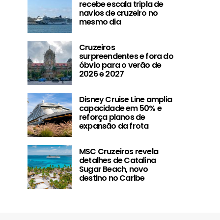
recebe escala tripla de
navios de cruzeiro no
mesmo dia
Cruzeiros
surpreendentes e fora do
óbvio para o verão de
2026 e 2027
Disney Cruise Line amplia
capacidade em 50% e
reforça planos de
expansão da frota
Cruzeiros surpreendentes
Disney Cruise 
e fora do óbvio para o
capacidade 
MSC Cruzeiros revela
verão de 2026 e 2027
reforça pl
detalhes de Catalina
expansão d
Sugar Beach, novo
destino no Caribe