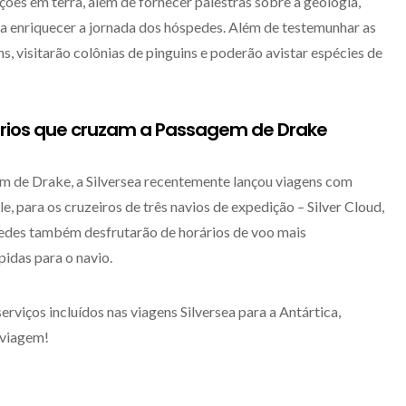
ções em terra, além de fornecer palestras sobre a geologia,
ra enriquecer a jornada dos hóspedes. Além de testemunhar as
s, visitarão colônias de pinguins e poderão avistar espécies de
ários que cruzam a Passagem de Drake
m de Drake, a Silversea recentemente lançou viagens com
, para os cruzeiros de três navios de expedição – Silver Cloud,
spedes também desfrutarão de horários de voo mais
pidas para o navio.
serviços incluídos nas viagens Silversea para a Antártica,
 viagem!