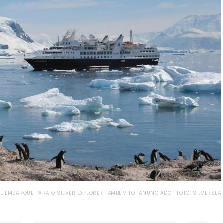
E EMBARQUE PARA O SILVER EXPLORER TAMBÉM FOI ANUNCIADO | FOTO: SILVERSEA