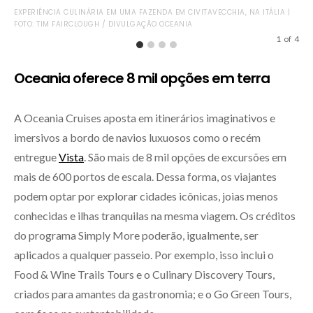
EXPERIÊNCIA CULINÁRIA EM UMA FAZENDA EM CIVITAVECCHIA, NA ITÁLIA |
AS 
FOTO: TIM FAIRCLOUGH / DIVULGAÇÃO OCEANIA
DI
1
of
4
Oceania oferece 8 mil opções em terra
A Oceania Cruises aposta em itinerários imaginativos e
imersivos a bordo de navios luxuosos como o recém
entregue
Vista
. São mais de 8 mil opções de excursões em
mais de 600 portos de escala. Dessa forma, os viajantes
podem optar por explorar cidades icônicas, joias menos
conhecidas e ilhas tranquilas na mesma viagem. Os créditos
do programa Simply More poderão, igualmente, ser
aplicados a qualquer passeio. Por exemplo, isso inclui o
Food & Wine Trails Tours e o Culinary Discovery Tours,
criados para amantes da gastronomia; e o Go Green Tours,