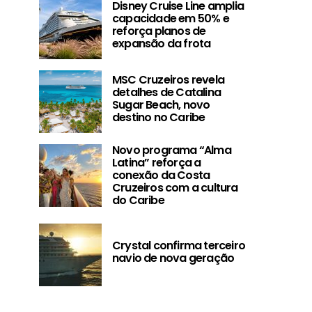
Disney Cruise Line amplia
capacidade em 50% e
reforça planos de
expansão da frota
MSC Cruzeiros revela
detalhes de Catalina
Sugar Beach, novo
destino no Caribe
Novo programa “Alma
Latina” reforça a
conexão da Costa
Cruzeiros com a cultura
do Caribe
MSC Cruzeiros revela
Novo progra
detalhes de Catalina
Latina” reforç
Sugar Beach, novo
da Costa Cruze
Crystal confirma terceiro
destino no Caribe
cultura do
navio de nova geração