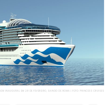
EM INAUGURAL EM 28 DE FEVEREIRO, SAINDO DE ROMA | FOTO: PRINCESS CRUISES