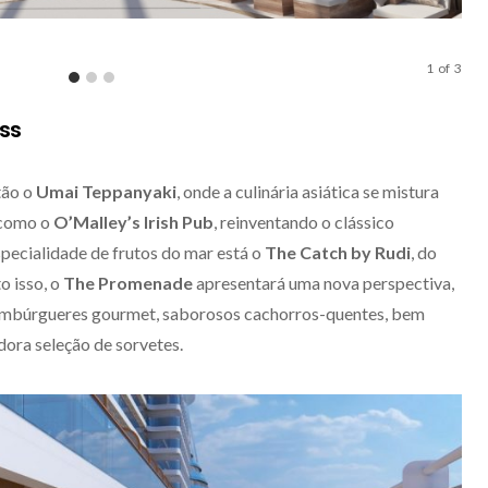
PIA
1
of
3
ss
tão o
Umai Teppanyaki
, onde a culinária asiática se mistura
 como o
O’Malley’s Irish Pub
, reinventando o clássico
specialidade de frutos do mar está o
The Catch by Rudi
, do
o isso, o
The Promenade
apresentará uma nova perspectiva,
 hambúrgueres gourmet, saborosos cachorros-quentes, bem
ora seleção de sorvetes.