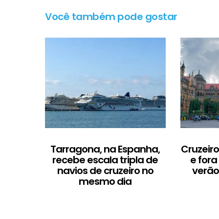
Você também pode gostar
Tarragona, na Espanha,
Cruzeir
recebe escala tripla de
e fora
navios de cruzeiro no
verão
mesmo dia