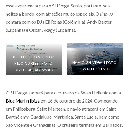
essa experiência para o SH Vega. Serão, portanto, seis
noites a bordo, com atrações muito especiais. O
line-up
contará com os DJs Eli Rojas (Colômbia), Andy Baxter
(Espanha) e Oscar Akagy (Espanha).
ROTEIRO DO SH VEGA
NAVIO SH VEGA | FOTO:
PELO CARIBE | FOTO:
SWAN HELLENIC
DIVULGAÇÃO SWAN
HELLENIC
O SH Vega zarpará para o cruzeiro da Swan Hellenic com a
Blue Marlin Ibiza
em 16 de outubro de 2024. Começando
em Philipsburg, Saint Marteen, o navio atracará em Saint
Barthélemy, Guadalupe, Martinica, Santa Lúcia, bem como
São Vicente e Granadinas. O cruzeiro termina em Barbados,