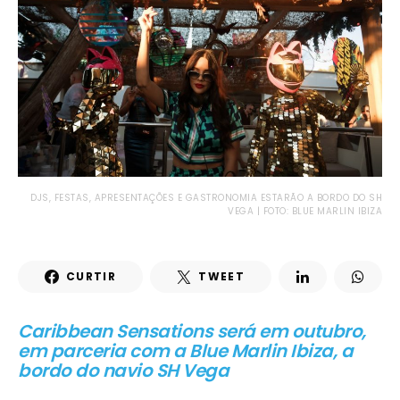
DJS, FESTAS, APRESENTAÇÕES E GASTRONOMIA ESTARÃO A BORDO DO SH
VEGA | FOTO: BLUE MARLIN IBIZA
CURTIR
TWEET
Caribbean Sensations será em outubro,
em parceria com a Blue Marlin Ibiza, a
bordo do navio SH Vega