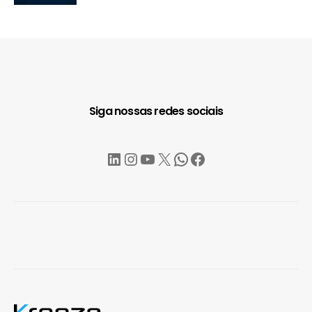
Siga nossas redes sociais
LinkedIn
Instagram
YouTube
X
WhatsApp
Facebook