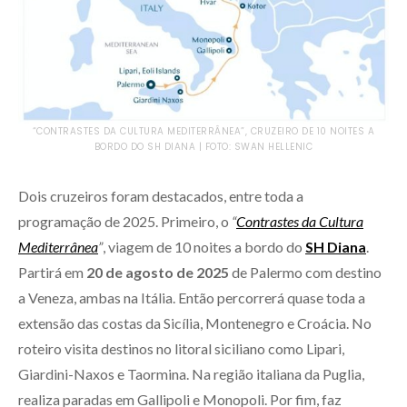
“CONTRASTES DA CULTURA MEDITERRÂNEA”, CRUZEIRO DE 10 NOITES A
BORDO DO SH DIANA | FOTO: SWAN HELLENIC
Dois cruzeiros foram destacados, entre toda a
programação de 2025. Primeiro, o
“
Contrastes da Cultura
Mediterrânea
”
, viagem de 10 noites a bordo do
SH Diana
.
Partirá em
20 de agosto de 2025
de Palermo com destino
a Veneza, ambas na Itália. Então percorrerá quase toda a
extensão das costas da Sicília, Montenegro e Croácia. No
roteiro visita destinos no litoral siciliano como Lipari,
Giardini-Naxos e Taormina. Na região italiana da Puglia,
realiza paradas em Gallipoli e Monopoli. Por fim, faz