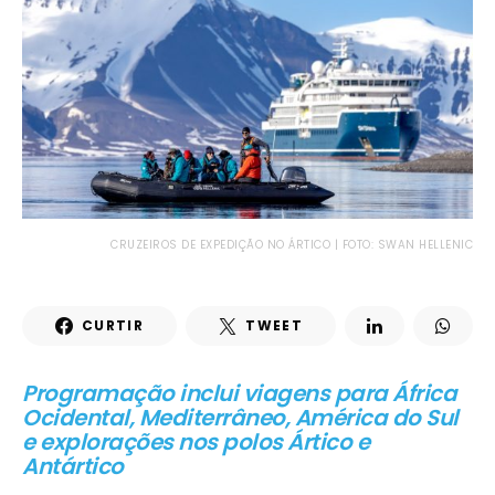
CRUZEIROS DE EXPEDIÇÃO NO ÁRTICO | FOTO: SWAN HELLENIC
CURTIR
TWEET
Programação inclui viagens para África
Ocidental, Mediterrâneo, América do Sul
e explorações nos polos Ártico e
Antártico