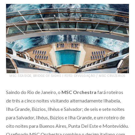
MSC SEASIDE, BRIDGE OF SIGHS | FOTO: DIVULGAÇÃO / MSC CRUZEIROS
Saindo do Rio de Janeiro, o
MSC Orchestra
fará roteiros
de três a cinco noites visitando alternadamente Ilhabela,
Ilha Grande, Búzios, Ilhéus e Salvador; de seis e sete noites
para Salvador, Ilhéus, Búzios e Ilha Grande, e um roteiro de
oito noites para Buenos Aires, Punta Del Este e Montevidéu.
O refinado MSC Orchestra combina o design italiano com