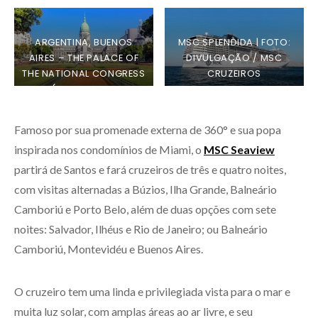
ARGENTINA, BUENOS
MSC SPLENDIDA | FOTO:
AIRES – THE PALACE OF
DIVULGAÇÃO / MSC
THE NATIONAL CONGRESS
CRUZEIROS
(PALACIO DEL
CONGRESO) | FOTO:
DIVULGAÇÃO / MSC
Famoso por sua promenade externa de 360° e sua popa
CRUZEIROS
inspirada nos condomínios de Miami, o
MSC Seaview
partirá de Santos e fará cruzeiros de três e quatro noites,
com visitas alternadas a Búzios, Ilha Grande, Balneário
Camboriú e Porto Belo, além de duas opções com sete
noites: Salvador, Ilhéus e Rio de Janeiro; ou Balneário
Camboriú, Montevidéu e Buenos Aires.
O cruzeiro tem uma linda e privilegiada vista para o mar e
muita luz solar, com amplas áreas ao ar livre, e seu