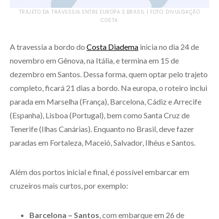
TRAJETO DA TRAVESSIA ENTRE EUROPA E BRASIL | FOTO: DIVULGAÇÃO
COSTA
A travessia a bordo do
Costa Diadema
inicia no dia 24 de
novembro em Gênova, na Itália, e termina em 15 de
dezembro em Santos. Dessa forma, quem optar pelo trajeto
completo, ficará 21 dias a bordo. Na europa, o roteiro inclui
parada em Marselha (França), Barcelona, Cádiz e Arrecife
(Espanha), Lisboa (Portugal), bem como Santa Cruz de
Tenerife (Ilhas Canárias). Enquanto no Brasil, deve fazer
paradas em Fortaleza, Maceió, Salvador, Ilhéus e Santos.
Além dos portos inicial e final, é possível embarcar em
cruzeiros mais curtos, por exemplo:
Barcelona – Santos
, com embarque em 26 de