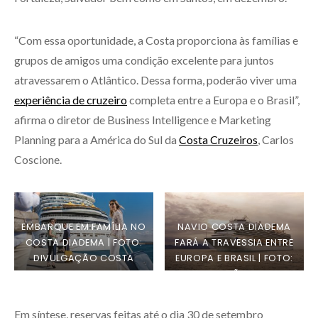
“Com essa oportunidade, a Costa proporciona às famílias e
grupos de amigos uma condição excelente para juntos
atravessarem o Atlântico. Dessa forma, poderão viver uma
experiência de cruzeiro
completa entre a Europa e o Brasil”,
afirma o diretor de Business Intelligence e Marketing
Planning para a América do Sul da
Costa Cruzeiros
, Carlos
Coscione.
EMBARQUE EM FAMÍLIA NO
NAVIO COSTA DIADEMA
COSTA DIADEMA | FOTO:
FARÁ A TRAVESSIA ENTRE
DIVULGAÇÃO COSTA
EUROPA E BRASIL | FOTO:
DIVULGAÇÃO COSTA
Em síntese, reservas feitas até o dia 30 de setembro