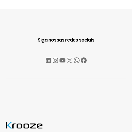
Siga nossas redes sociais
LinkedIn
Instagram
YouTube
X
WhatsApp
Facebook