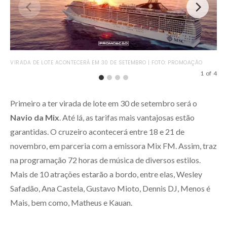
VIRADA DE LOTE ACONTECERÁ EM 30 DE SETEMBRO | FOTO: PROMOAÇÃO
1
of
4
NAV
Primeiro a ter virada de lote em 30 de setembro será o
Navio da Mix
. Até lá, as tarifas mais vantajosas estão
garantidas. O cruzeiro acontecerá entre 18 e 21 de
novembro, em parceria com a emissora Mix FM. Assim, traz
na programação 72 horas de música de diversos estilos.
Mais de 10 atrações estarão a bordo, entre elas, Wesley
Safadão, Ana Castela, Gustavo Mioto, Dennis DJ, Menos é
Mais, bem como, Matheus e Kauan.