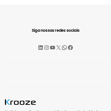
Siga nossas redes sociais
LinkedIn
Instagram
YouTube
X
WhatsApp
Facebook