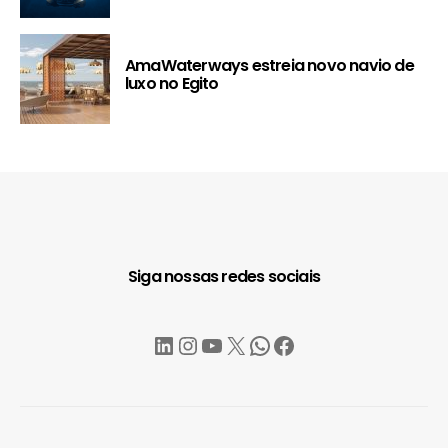
AmaWaterways estreia novo navio de
luxo no Egito
Siga nossas redes sociais
LinkedIn
Instagram
YouTube
X
WhatsApp
Facebook