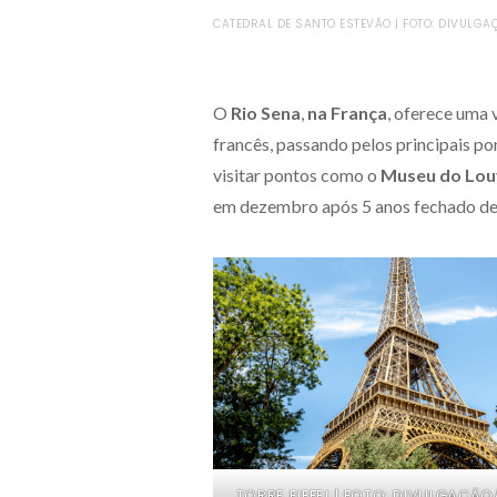
CATEDRAL DE SANTO ESTEVÃO | FOTO: DIVULGA
O
Rio Sena
,
na França
, oferece uma 
francês, passando pelos principais po
visitar pontos como o
Museu do Lou
em dezembro após 5 anos fechado dev
TORRE EIFFEL | FOTO: DIVULGAÇÃ