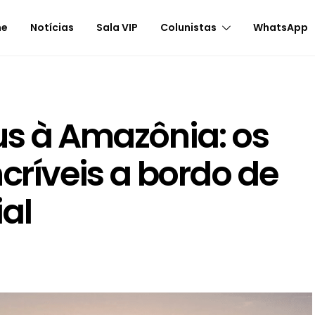
me
Notícias
Sala VIP
Colunistas
WhatsApp
us à Amazônia: os
críveis a bordo de
ial