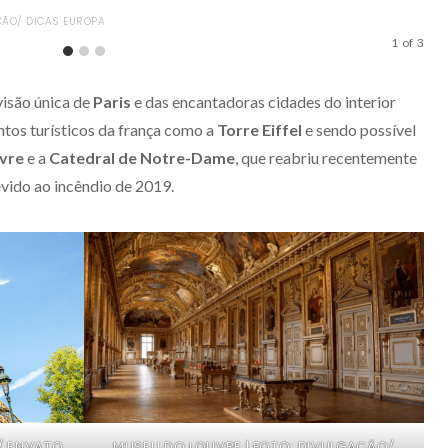
ÇÃO/ DICAS EUROPA
PAL
1
of
3
visão única de
Paris
e das encantadoras cidades do interior
ntos turísticos da frança como a
Torre Eiffel
e sendo possível
vre
e a
Catedral de Notre-Dame
, que reabriu recentemente
ido ao incêndio de 2019.
O/ ENVATO
MUSEU DO LOUVRE | FOTO: DIVULGAÇÃO/