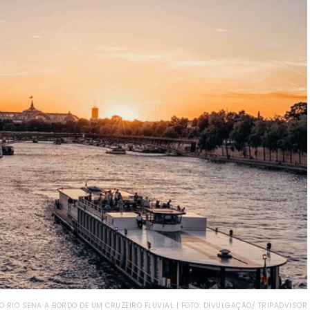
O RIO SENA A BORDO DE UM CRUZEIRO FLUVIAL | FOTO: DIVULGAÇÃO/ TRIPADVISOR