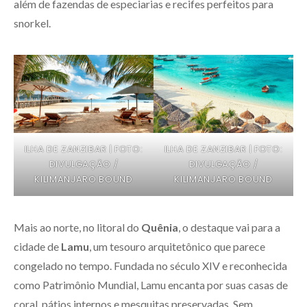
além de fazendas de especiarias e recifes perfeitos para
snorkel.
ILHA DE ZANZIBAR | FOTO:
ILHA DE ZANZIBAR | FOTO:
DIVULGAÇÃO /
DIVULGAÇÃO /
KILIMANJARO BOUND
KILIMANJARO BOUND
Mais ao norte, no litoral do
Quênia
, o destaque vai para a
cidade de
Lamu
, um tesouro arquitetônico que parece
congelado no tempo. Fundada no século XIV e reconhecida
como Patrimônio Mundial, Lamu encanta por suas casas de
coral, pátios internos e mesquitas preservadas. Sem