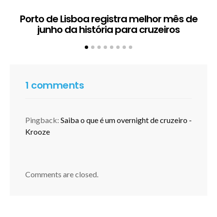
Porto de Lisboa registra melhor mês de
H
junho da história para cruzeiros
1 comments
Pingback:
Saiba o que é um overnight de cruzeiro -
Krooze
Comments are closed.