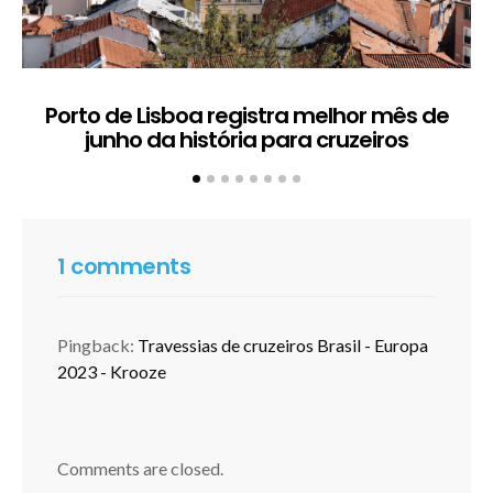
Porto de Lisboa registra melhor mês de
H
junho da história para cruzeiros
1 comments
Pingback:
Travessias de cruzeiros Brasil - Europa
2023 - Krooze
Comments are closed.