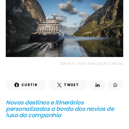
EXPLORA I | FOTO: DIVULGAÇÃO / KROOZE
CURTIR
TWEET
Novos destinos e itinerários
personalizados a bordo dos navios de
luxo da companhia