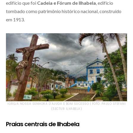
edifício que foi
Cadeia e Fórum de Ilhabela
, edifício
tombado como patrimônio histórico nacional, construído
em 1913.
IGREJA
NOSSA SENHORA D’AJUDA E BOM SUCESSO
| FOTO: PAULO STEFANI
(SECTUR ILHABELA)
Praias centrais de Ilhabela