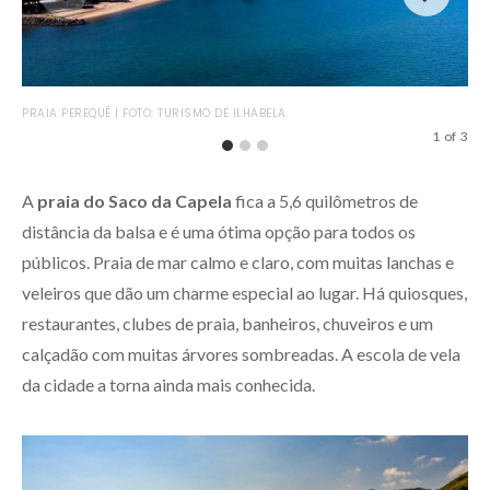
PRA
PRAIA PEREQUÊ | FOTO: TURISMO DE ILHABELA
1
of
3
A
praia do Saco
da Capela
fica a 5,6 quilômetros de
distância da balsa e é uma ótima opção para todos os
públicos. Praia de mar calmo e claro, com muitas lanchas e
veleiros que dão um charme especial ao lugar. Há quiosques,
restaurantes, clubes de praia, banheiros, chuveiros e um
calçadão com muitas árvores sombreadas. A escola de vela
da cidade a torna ainda mais conhecida.