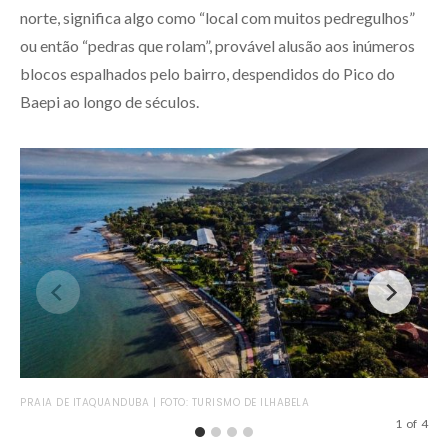
norte, significa algo como “local com muitos pedregulhos”
ou então “pedras que rolam”, provável alusão aos inúmeros
blocos espalhados pelo bairro, despendidos do Pico do
Baepi ao longo de séculos.
ILH
PRAIA DE ITAQUANDUBA | FOTO: TURISMO DE ILHABELA
1
of
4