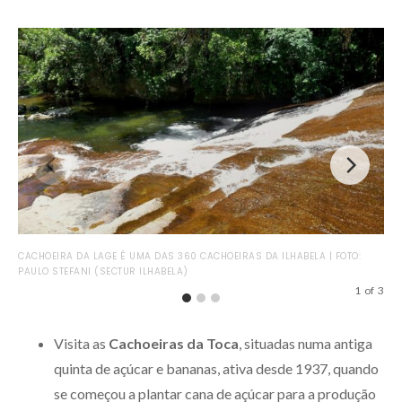
ILH
CACHOEIRA DA LAGE É UMA DAS 360 CACHOEIRAS DA ILHABELA | FOTO:
(SE
PAULO STEFANI (SECTUR ILHABELA)
1
of
3
Visita as
Cachoeiras da Toca
, situadas numa antiga
quinta de açúcar e bananas, ativa desde 1937, quando
se começou a plantar cana de açúcar para a produção