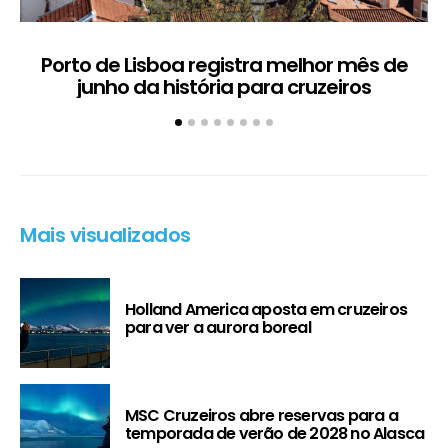
Porto de Lisboa registra melhor mês de
H
junho da história para cruzeiros
Mais visualizados
Holland America aposta em cruzeiros
para ver a aurora boreal
MSC Cruzeiros abre reservas para a
temporada de verão de 2028 no Alasca