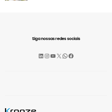
Siga nossas redes sociais
LinkedIn
Instagram
YouTube
X
WhatsApp
Facebook