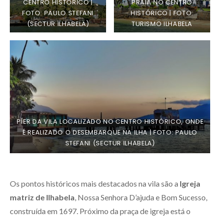
CENTRO HISTÓRICO |
PRAIA NO CENTRO
FOTO: PAULO STEFANI
HISTÓRICO | FOTO:
(SECTUR ILHABELA)
TURISMO ILHABELA
PÍER DA VILA LOCALIZADO NO CENTRO HISTÓRICO, ONDE
É REALIZADO O DESEMBARQUE NA ILHA | FOTO: PAULO
STEFANI (SECTUR ILHABELA)
Os pontos históricos mais destacados na vila são a
Igreja
matriz de Ilhabela
, Nossa Senhora D’ajuda e Bom Sucesso,
construída em 1697. Próximo da praça de igreja está o