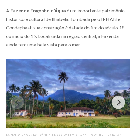
A
Fazenda Engenho d’Água
é um importante patrimônio
histórico e cultural de Ilhabela. Tombada pelo IPHAN e
Condephaat, sua construção é datada do fim do século 18
ou início do 19. Localizada na região central, a Fazenda
ainda tem uma bela vista para o mar.
FAZ
FAZENDA ENGENHO D’ÁGUA | FOTO: PAULO STEFANI (SECTUR ILHABELA)