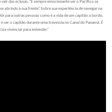
e sair das eclusas. “É sempre emocionante ver o Pacífico se
se abrindo à sua frente”. Sobre sua experiência de navegar na
mitir para outras pessoas como é a vida de um capitão a bordo.
ue é ser o capitão durante uma travessia no Canal do Panamá. É
sa vivenciar para entender.”