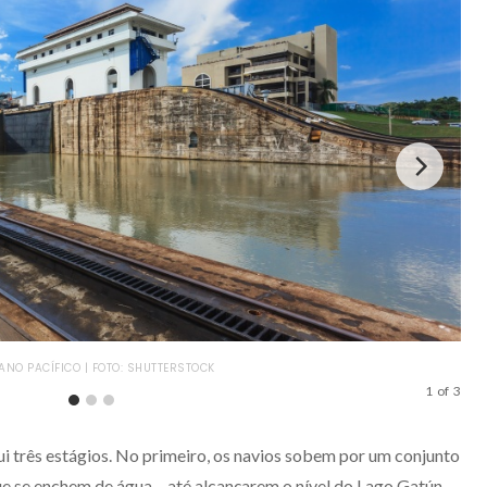
NO PACÍFICO | FOTO: SHUTTERSTOCK
AS 
1
of
3
i três estágios. No primeiro, os navios sobem por um conjunto
e se enchem de água – até alcançarem o nível do Lago Gatún.