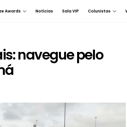
ze Awards
Notícias
Sala VIP
Colunistas
ais: navegue pelo
má