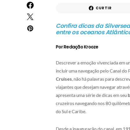
CURTIR
Confira dicas da Silverse
entre os oceanos Atlântico
Por Redação Krooze
Descrever a emoção vivenciada em uma
incluir uma navegação pelo Canal do 
Cruises
, não há palavras para descrev
viajantes que desejam navegar atravé
apresenta uma série de dicas em seu
b
cruzeiros navegando nos 80 quilômetr
do Sul e Caribe.
Desde a inauguração do canal, em 191