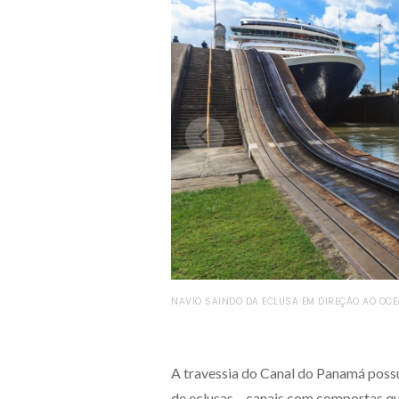
NAVIO SAINDO DA ECLUSA EM DIREÇÃO AO OCEA
A travessia do Canal do Panamá possu
de eclusas – canais com comportas qu