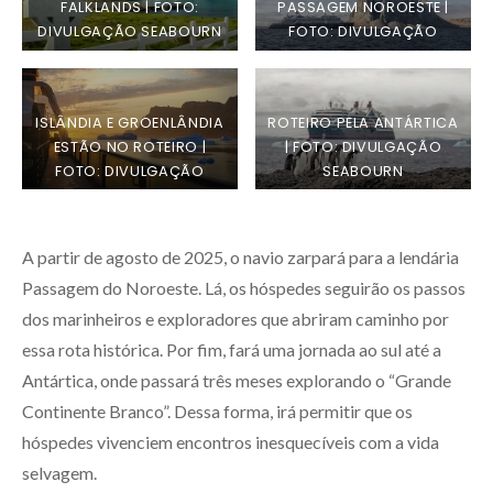
FALKLANDS | FOTO:
PASSAGEM NOROESTE |
DIVULGAÇÃO SEABOURN
FOTO: DIVULGAÇÃO
SEABOURN
ISLÂNDIA E GROENLÂNDIA
ROTEIRO PELA ANTÁRTICA
ESTÃO NO ROTEIRO |
| FOTO: DIVULGAÇÃO
FOTO: DIVULGAÇÃO
SEABOURN
SEABOURN
A partir de agosto de 2025, o navio zarpará para a lendária
Passagem do Noroeste. Lá, os hóspedes seguirão os passos
dos marinheiros e exploradores que abriram caminho por
essa rota histórica. Por fim, fará uma jornada ao sul até a
Antártica, onde passará três meses explorando o “Grande
Continente Branco”. Dessa forma, irá permitir que os
hóspedes vivenciem encontros inesquecíveis com a vida
selvagem.