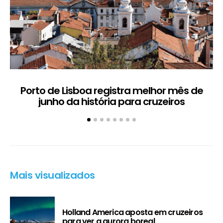
Porto de Lisboa registra melhor mês de
H
junho da história para cruzeiros
Mais visualizados
Holland America aposta em cruzeiros
para ver a aurora boreal