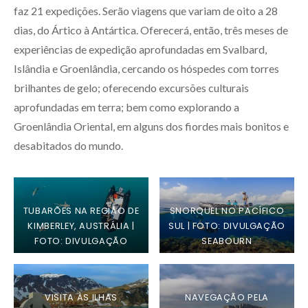
faz 21 expedições. Serão viagens que variam de oito a 28
dias, do Ártico à Antártica. Oferecerá, então, três meses de
experiências de expedição aprofundadas em Svalbard,
Islândia e Groenlândia, cercando os hóspedes com torres
brilhantes de gelo; oferecendo excursões culturais
aprofundadas em terra; bem como explorando a
Groenlândia Oriental, em alguns dos fiordes mais bonitos e
desabitados do mundo.
TUBARÕES NA REGIÃO DE
SNORQUEL NO PACÍFICO
KIMBERLEY, AUSTRÁLIA |
SUL | FOTO: DIVULGAÇÃO
FOTO: DIVULGAÇÃO
SEABOURN
SEABOURN
VISITA ÀS ILHAS
NAVEGAÇÃO PELA