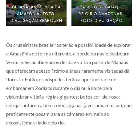
CIGANA, AVE TÍPICA DA
PASSEIO DE CAIAQUE
AMAZÔNIA | FOTO:
PELO RIO AMAZONAS |
DIVULGAÇÃO SEABOURN
FOTO: DIVULGAÇÃO
SEABOURN
Os cruzeiristas brasileiros terão a possibilidade de explorar
a Amazônia de forma diferente, a bordo do navio Seabourn
Venture. Serão itinerários de ida e volta a partir de Manaus
que oferecem acesso íntimo a áreas raramente visitadas da
floresta. Então, os hóspedes terão a oportunidade de
embarcar em Zodiacs durante o dia ou à noite para
vislumbrar vitória-régias gigantes; botos cor-de-rosa;
corujas noturnas; bem como ciganas (aves amazônicas), que
praticamente posam para as câmeras em meio ao
ecossistema criado pelo rio.