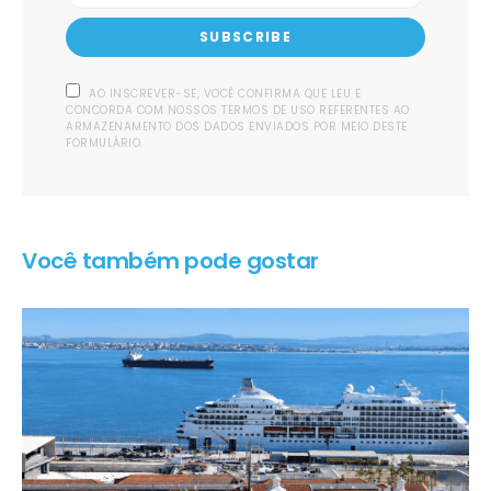
SUBSCRIBE
AO INSCREVER-SE, VOCÊ CONFIRMA QUE LEU E
CONCORDA COM NOSSOS TERMOS DE USO REFERENTES AO
ARMAZENAMENTO DOS DADOS ENVIADOS POR MEIO DESTE
FORMULÁRIO.
Você também pode gostar