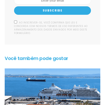
SUBSCRIBE
AO INSCREVER-SE, VOCÊ CONFIRMA QUE LEU E
CONCORDA COM NOSSOS TERMOS DE USO REFERENTES AO
ARMAZENAMENTO DOS DADOS ENVIADOS POR MEIO DESTE
FORMULÁRIO.
Você também pode gostar