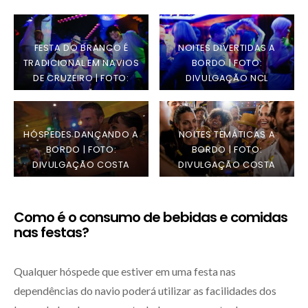
FESTA DO BRANCO É
NOITES DIVERTIDAS A
TRADICIONAL EM NAVIOS
BORDO | FOTO:
DE CRUZEIRO | FOTO:
DIVULGAÇÃO NCL
DIVULGAÇÃO NCL
HÓSPEDES DANÇANDO A
NOITES TEMÁTICAS A
BORDO | FOTO:
BORDO | FOTO:
DIVULGAÇÃO COSTA
DIVULGAÇÃO COSTA
Como é o consumo de bebidas e comidas
nas festas?
Qualquer hóspede que estiver em uma festa nas
dependências do navio poderá utilizar as facilidades dos