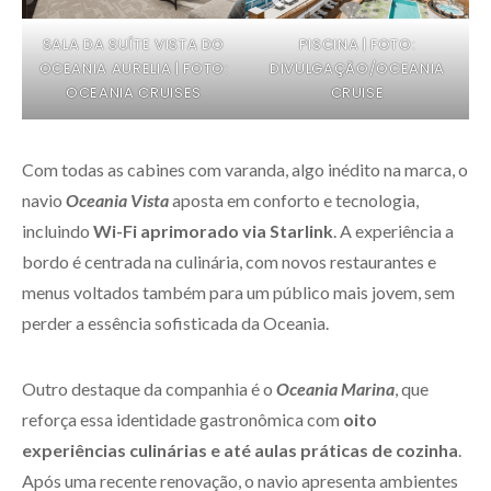
SALA DA SUÍTE VISTA DO
PISCINA | FOTO:
OCEANIA AURELIA | FOTO:
DIVULGAÇÃO/OCEANIA
OCEANIA CRUISES
CRUISE
Com todas as cabines com varanda, algo inédito na marca, o
navio
Oceania Vista
aposta em conforto e tecnologia,
incluindo
Wi-Fi aprimorado via Starlink
. A experiência a
bordo é centrada na culinária, com novos restaurantes e
menus voltados também para um público mais jovem, sem
perder a essência sofisticada da Oceania.
Outro destaque da companhia é o
Oceania Marina
, que
reforça essa identidade gastronômica com
oito
experiências culinárias e até aulas práticas de cozinha
.
Após uma recente renovação, o navio apresenta ambientes