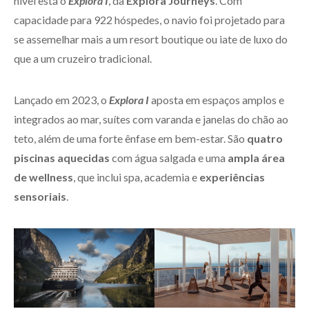
nível está o
Explora I
, da
Explora Journeys
. Com
capacidade para 922 hóspedes, o navio foi projetado para
se assemelhar mais a um resort boutique ou iate de luxo do
que a um cruzeiro tradicional.
Lançado em 2023, o
Explora I
aposta em espaços amplos e
integrados ao mar, suítes com varanda e janelas do chão ao
teto, além de uma forte ênfase em bem-estar. São
quatro
piscinas aquecidas
com água salgada e uma
ampla área
de wellness
, que inclui spa, academia e
experiências
sensoriais
.