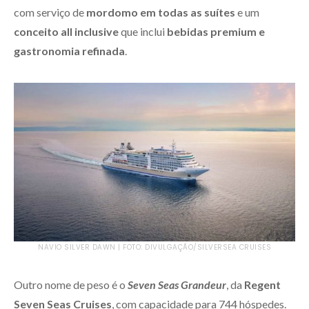
com serviço de
mordomo em todas as suítes
e um
conceito all inclusive
que inclui
bebidas premium e
gastronomia refinada
.
NAVIO SILVER DAWN | FOTO: DIVULGAÇÃO/SILVERSEA CRUISES
Outro nome de peso é o
Seven Seas Grandeur
, da
Regent
Seven Seas Cruises
, com capacidade para 744 hóspedes.