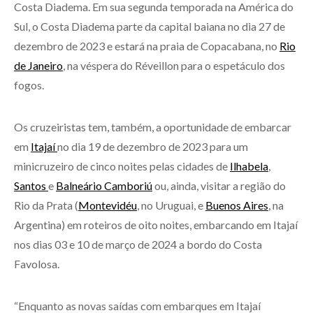
Costa Diadema. Em sua segunda temporada na América do
Sul, o Costa Diadema parte da capital baiana no dia 27 de
dezembro de 2023 e estará na praia de Copacabana, no
Rio
de Janeiro
, na véspera do Réveillon para o espetáculo dos
fogos.
Os cruzeiristas tem, também, a oportunidade de embarcar
em
Itajaí
no dia 19 de dezembro de 2023 para um
minicruzeiro de cinco noites pelas cidades de
Ilhabela
,
Santos
e
Balneário Camboriú
ou, ainda, visitar a região do
Rio da Prata (
Montevidéu
, no Uruguai, e
Buenos Aires
, na
Argentina) em roteiros de oito noites, embarcando em Itajaí
nos dias 03 e 10 de março de 2024 a bordo do Costa
Favolosa.
“Enquanto as novas saídas com embarques em Itajaí