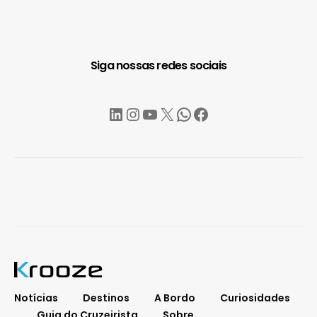
Siga nossas redes sociais
LinkedIn
Instagram
YouTube
X
WhatsApp
Facebook
Notícias
Destinos
A Bordo
Curiosidades
Guia do Cruzeirista
Sobre