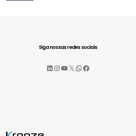
Siga nossas redes sociais
LinkedIn
Instagram
YouTube
X
WhatsApp
Facebook