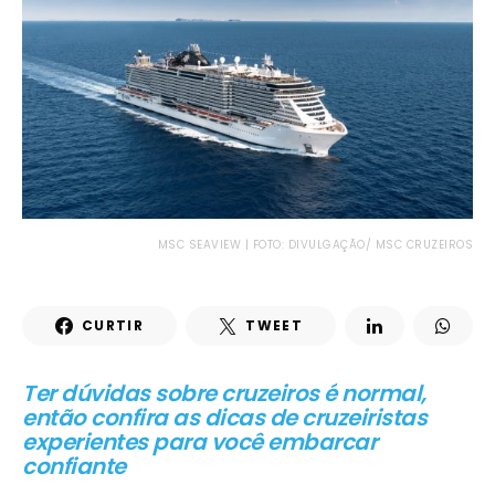
MSC SEAVIEW | FOTO: DIVULGAÇÃO/ MSC CRUZEIROS
CURTIR
TWEET
Ter dúvidas sobre cruzeiros é normal,
então confira as dicas de cruzeiristas
experientes para você embarcar
confiante