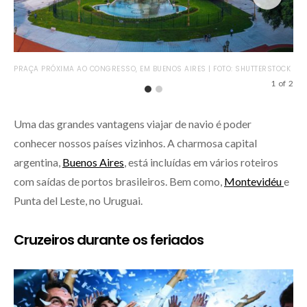
PRAÇA PRÓXIMA AO CONGRESSO, EM BUENOS AIRES | FOTO: SHUTTERSTOCK
PAL
SH
1
of
2
Uma das grandes vantagens viajar de navio é poder
conhecer nossos países vizinhos. A charmosa capital
argentina,
Buenos Aires
, está incluídas em vários roteiros
com saídas de portos brasileiros. Bem como,
Montevidéu
e
Punta del Leste, no Uruguai.
Cruzeiros durante os feriados