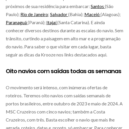
próximos de sua residência para embarcar:
Santos
(São
Paulo);
Rio de Janeiro
;
Salvador
(Bahia);
Maceió
(Alagoas);
Paranaguá
(Paraná);
Itajaí
(Santa Catarina). E ainda
conhecer diversos destinos durante as escalas do navio. Sem
trânsito, curtindo a paisagem em alto mar e a programação
do navio. Para saber o que visitar em cada lugar, basta
seguir as dicas da Krooze nos links destacados aqui.
Oito navios com saídas todas as semanas
O movimento será intenso, com inúmeras ofertas de
roteiros. Teremos oito navios com saídas semanais de
portos brasileiros, entre outubro de 2023 e maio de 2024. A
MSC Cruzeiros com cinco navios; também a Costa
Cruzeiros, com três. Basta escolher o navio que mais lhe
agrada, roteiro, datas e, pronto, só embarcar. Para conhecer