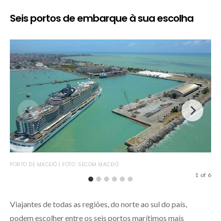
Seis portos de embarque à sua escolha
PORTO DE MACEIÓ | FOTO: SECOM MACEIÓ
ELE
SAN
1
of
6
Viajantes de todas as regiões, do norte ao sul do país,
podem escolher entre os seis portos marítimos mais