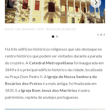
MUS
MUSEU THEO BRANDÃO | FOTO: PREFEITURA DE MACEIÓ
1
of
2
Há três edifícios históricos religiosos que são destaque no
centro histórico que podem ser visitados durante a parada
do cruzeiro. A
Catedral Metropolitana
foi inaugurada em
1849 e é o principal edifício histórico da cidade, localizada
na Praça Dom Pedro II. A
Igreja de Nossa Senhora do
Rosários dos Pretos
é a mais antiga, foi finalizada em
1835. E a
Igreja Bom Jesus dos Martírios
é outro
patrimônio, repleta de azulejos portugueses.