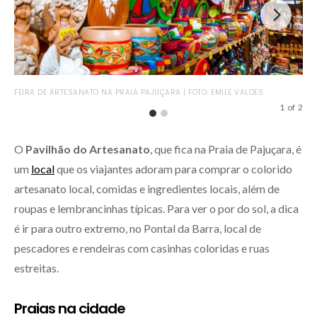
DON
FEIRA DE ARTESANATO NA PRAIA PAJUÇARA | FOTO: EMILE VALOES
MA
1
of
2
O
Pavilhão do Artesanato
, que fica na Praia de Pajuçara, é
um
local
que os viajantes adoram para comprar o colorido
artesanato local, comidas e ingredientes locais, além de
roupas e lembrancinhas típicas. Para ver o por do sol, a dica
é ir para outro extremo, no Pontal da Barra, local de
pescadores e rendeiras com casinhas coloridas e ruas
estreitas.
Praias na cidade