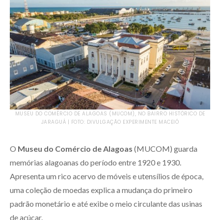
MUSEU DO COMÉRCIO DE ALAGOAS (MUCOM), NO BAIRRO HISTÓRICO DE
JARAGUÁ | FOTO: DIVULGAÇÃO EXPERIMENTE MACEIÓ
O
Museu do Comércio de Alagoas
(MUCOM) guarda
memórias alagoanas do período entre 1920 e 1930.
Apresenta um rico acervo de móveis e utensílios de época,
uma coleção de moedas explica a mudança do primeiro
padrão monetário e até exibe o meio circulante das usinas
de açúcar.