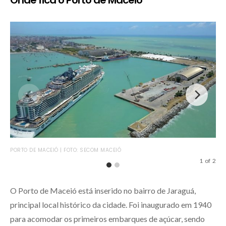
Onde fica o Porto de Maceió
PORTO DE MACEIÓ | FOTO: SECOM MACEIÓ
TER
1
of
2
O Porto de Maceió está inserido no bairro de Jaraguá,
principal local histórico da cidade. Foi inaugurado em 1940
para acomodar os primeiros embarques de açúcar, sendo