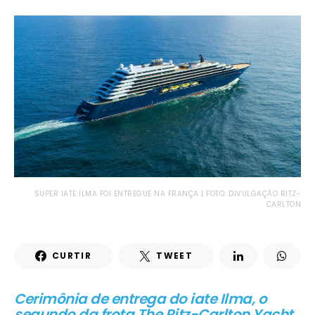
SUPER IATE ILMA FOI ENTREGUE NA FRANÇA | FOTO: DIVULGAÇÃO RITZ-
CARLTON
CURTIR
TWEET
Cerimônia de entrega do iate Ilma, o
segundo da frota The Ritz-Carlton Yacht