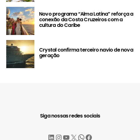
Novo programa “Alma Latina” reforça a
conexão da Costa Cruzeiros com a
cultura do Caribe
Crystal confirma terceiro navio de nova
geração
Siga nossas redes sociais
LinkedIn
Instagram
YouTube
X
WhatsApp
Facebook