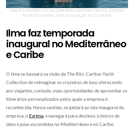
ILMA É O SEGUNDO IATE DA COMPANHIA MARÍTIMA THE RITZ-CARLTON
YACHT COLLECTION | FOTO: DIVULGAÇÃO RITZ-CARLTON
Ilma faz temporada
inaugural no Mediterrâneo
e Caribe
O Ilma se baseará na visão da The Ritz-Carlton Yacht
Collection de reimaginar os cruzeiros de luxo oferecendo
aos viajantes, contudo, mais oportunidades de aproveitar os
itinerários personalizados pelos quais a empresa é
reconhecida. Nesse sentido, se juntará ao iate inaugural da
empresa, o
Evrima
, e navegará para destinos icônicos de
iates e joias escondidas no Mediterrâneo e no Caribe.