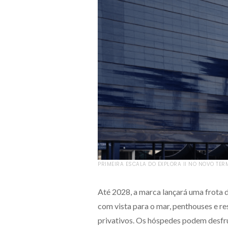
PRIMEIRA ESCALA DO EXPLORA II NO NOVO TER
Até 2028, a marca lançará uma frota d
com vista para o mar, penthouses e r
privativos. Os hóspedes podem desfru