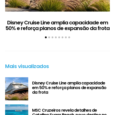
Disney Cruise Line amplia capacidade em
M
50% e reforça planos de expansão da frota
Mais visualizados
Disney Cruise Line amplia capacidade
em 50% e reforça planos de expansão
da frota
MSC Cruzeiros revela detalhes de
Catalina Sugar Beach, novo destino no