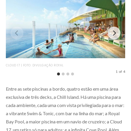
COV
CLOUD 17 | FOTO: DIVULGAÇÃO ROYAL
1
of
4
Entre as sete piscinas a bordo, quatro estão em uma área
exclusiva de três decks, a Chill Island. Há uma piscina para
cada ambiente, cada uma com vista privilegiada para o mar:
a vibrante Swim & Tonic, com bar na linha do mar; a Royal
Bay Pool, a maior piscina em um navio de cruzeiro; a Cloud
17, um retiro só para adultos; e a infinita Cove Pool. Além