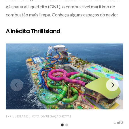
gás natural liquefeito (GNL), o combustível marítimo de
combustão mais limpa. Conheça alguns espaços do navio:
A inédita Thrill Island
CRO
THRILL ISLAND | FOTO: DIVULGAÇÃO ROYAL
1
of
2