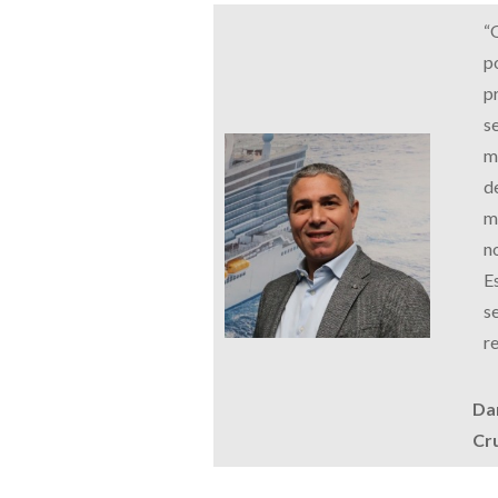
“
p
p
s
m
d
m
n
E
s
r
Dar
Cr