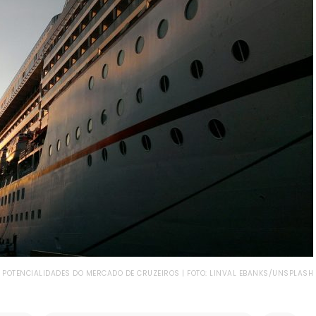
POTENCIALIDADES DO MERCADO DE CRUZEIROS | FOTO: LINVAL EBANKS/UNSPLASH