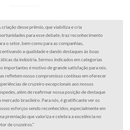
 criação desse prêmio, que viabiliza e cria
portunidades para esse debate, traz reconhecimento
ara o setor, bem como para as companhias,
ncentivando a qualidade e dando destaques às boas
ráticas da indústria. Sermos indicados em categorias
ão importantes é motivo de grande satisfação para nós.
las refletem nosso compromisso contínuo em oferecer
xperiências de cruzeiro excepcionais aos nossos
óspedes, além de reafirmar nossa posição de destaque
o mercado brasileiro. Para nós, é gratificante ver os
ossos esforços sendo reconhecidos, especialmente em
ma premiação que valoriza e celebra a excelência no
tor de cruzeiros.”