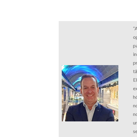
“A
o
p
i
p
t
E
e
h
n
n
u
se