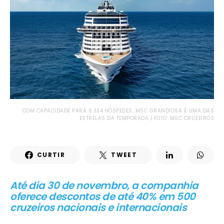
COM CAPACIDADE PARA 6.334 HÓSPEDES, MSC GRANDIOSA É UMA DAS
ESTRELAS DA TEMPORADA | FOTO: MSC CRUZEIROS
CURTIR
TWEET
Até dia 30 de novembro, a companhia
oferece descontos de até 40% em 500
cruzeiros nacionais e internacionais