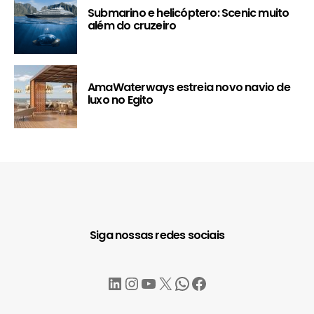
Submarino e helicóptero: Scenic muito
além do cruzeiro
AmaWaterways estreia novo navio de
luxo no Egito
Siga nossas redes sociais
LinkedIn
Instagram
YouTube
X
WhatsApp
Facebook