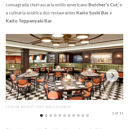
consagrada churrascaria estilo americano
Butcher’s Cut
; e
a culinária asiática dos restaurantes
Kaito Sushi Bar
e
Kaito Teppanyaki
Bar
.
L’A
L’ATELIER BISTROT | FOTO: MSC CRUZEIROS
1
of
11