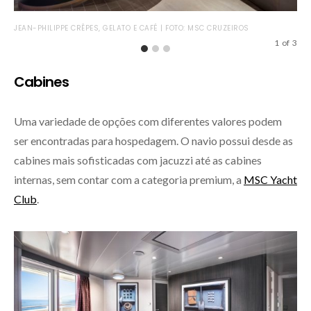
JEA
JEAN-PHILIPPE CRÊPES, GELATO E CAFÉ | FOTO: MSC CRUZEIROS
1
of
3
Cabines
Uma variedade de opções com diferentes valores podem
ser encontradas para hospedagem. O navio possui desde as
cabines mais sofisticadas com jacuzzi até as cabines
internas, sem contar com a categoria premium, a
MSC Yacht
Club
.