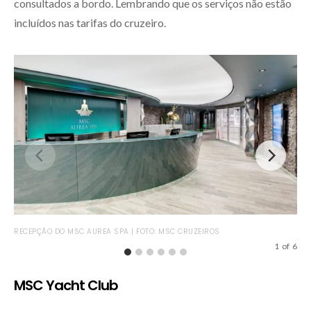
consultados a bordo. Lembrando que os serviços não estão
incluídos nas tarifas do cruzeiro.
BAR
RECEPÇÃO DO MSC AUREA SPA | FOTO: MSC CRUZEIROS
1
of
6
MSC Yacht Club