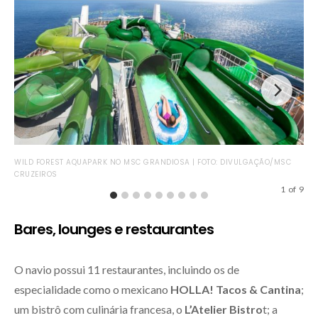
SAF
WILD FOREST AQUAPARK NO MSC GRANDIOSA | FOTO: DIVULGAÇÃO/MSC
CRUZEIROS
1
of
9
Bares, lounges e restaurantes
O navio possui 11 restaurantes, incluindo os de
especialidade como o mexicano
HOLLA! Tacos & Cantina
;
um bistrô com culinária francesa, o
L’Atelier Bistro
t; a