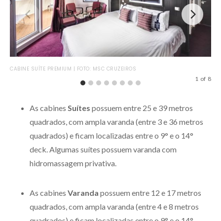
CAB
CABINE SUÍTE PREMIUM | FOTO: MSC CRUZEIROS
1
of
8
As cabines
Suítes
possuem entre 25 e 39 metros
quadrados, com ampla varanda (entre 3 e 36 metros
quadrados) e ficam localizadas entre o 9° e o 14°
deck. Algumas suítes possuem varanda com
hidromassagem privativa.
As cabines
Varanda
possuem entre 12 e 17 metros
quadrados, com ampla varanda (entre 4 e 8 metros
quadrados) e ficam localizadas entre o 9° e o 14°