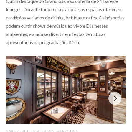
Outro destaque do Grandiosa é sua oferta de 21 bares e
lounges. Durante todo o dia e a noite, os espaços oferecem
cardápios variados de drinks, bebidas e cafés. Os hóspedes
podem curtir shows de música ao vivo e DJs nesses
ambientes, e ainda se divertir em festas temáticas
apresentadas na programação diária.
MAS
MASTERS OF THE SEA | FOTO: MSC CRUZEIROS