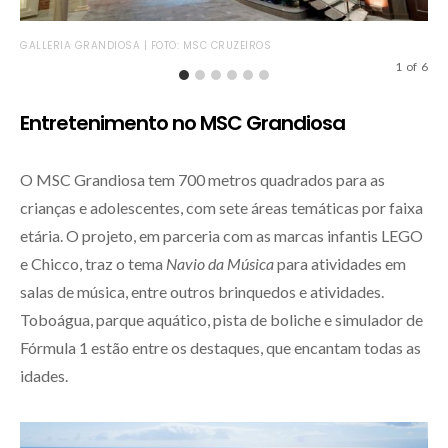
GALLERIA GRANDIOSA | FOTO: MSC CRUZEIROS
GAL
1
of
6
Entretenimento no MSC Grandiosa
O MSC Grandiosa tem 700 metros quadrados para as
crianças e adolescentes, com sete áreas temáticas por faixa
etária. O projeto, em parceria com as marcas infantis LEGO
e Chicco, traz o tema
Navio da Música
para atividades em
salas de música, entre outros brinquedos e atividades.
Toboágua, parque aquático, pista de boliche e simulador de
Fórmula 1 estão entre os destaques, que encantam todas as
idades.