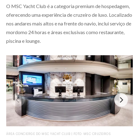
O MSC Yacht Club é a categoria premium de hospedagem,
oferecendo uma experiência de cruzeiro de luxo. Localizado
nos andares mais altos e na frente do navio, inclui serviço de
mordomo 24 horas e áreas exclusivas como restaurante,
piscina e lounge.
MSC
ÁREA CONCIERGE DO MSC YACHT CLUB | FOTO: MSC CRUZEIROS