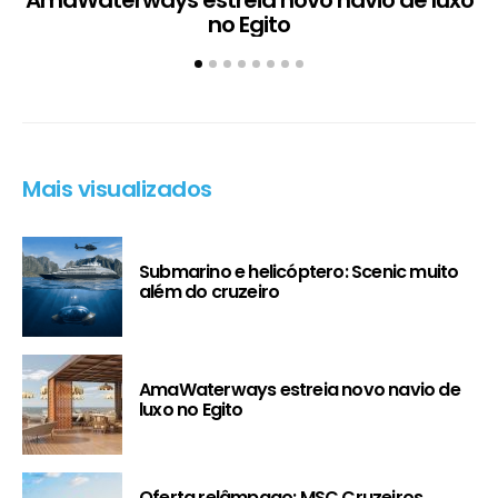
AmaWaterways estreia novo navio de luxo
no Egito
Mais visualizados
Submarino e helicóptero: Scenic muito
além do cruzeiro
AmaWaterways estreia novo navio de
luxo no Egito
Oferta relâmpago: MSC Cruzeiros