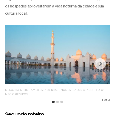
os hóspedes aproveitarem a vida noturna da cidade e sua
cultura local.
MESQUITA SHEIKH ZAYED EM ABU DHABI, NOS EMIRADOS ÁRABES | FOTO:
CID
MSC CRUZEIROS
1
of
3
Segundo roteiro