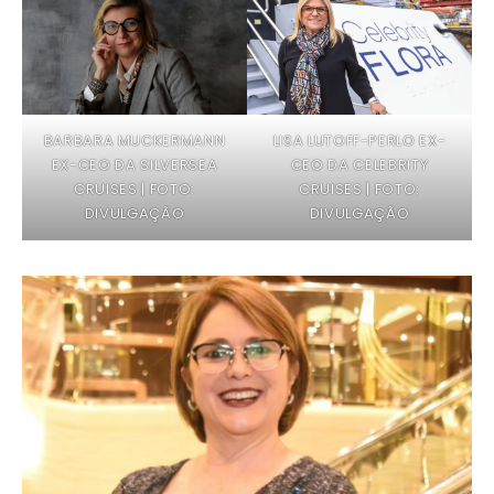
BARBARA MUCKERMANN
LISA LUTOFF-PERLO EX-
EX-CEO DA SILVERSEA
CEO DA CELEBRITY
CRUISES | FOTO:
CRUISES | FOTO:
DIVULGAÇÃO
DIVULGAÇÃO