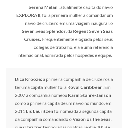
Serena Melani
, atualmente capitã do navio
EXPLORA II
, foi a primeira mulher a comandar um
navio de cruzeiro em uma viagem inaugural, o
Seven Seas Splendor
, da
Regent Seven Seas
Cruises.
Frequentemente elogiada pelos seus
colegas de trabalho, ela é uma referência
internacional, admirada pelos hóspedes e equipe.
Dica Krooze:
a primeira companhia de cruzeiros a
ter uma capitã mulher foi a
Royal Caribbean
. Em
2007 a companhia nomeou
Karin Stahre-Janson
como a primeira capitã de um navio no mundo, em
2011
Lis Lauritzen
foi nomeada a segunda capitã
da companhia comandando o
Vision os the Seas
,
que já fez três temporadas no Brasil entre 2009 e