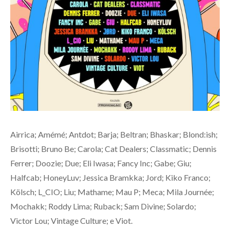
Airrica; Amémé; Antdot; Barja; Beltran; Bhaskar; Blond:ish;
Brisotti; Bruno Be; Carola; Cat Dealers; Classmatic; Dennis
Ferrer; Doozie; Due; Eli Iwasa; Fancy Inc; Gabe; Giu;
Halfcab; HoneyLuv; Jessica Bramkka; Jord; Kiko Franco;
Kölsch; L_CIO; Liu; Mathame; Mau P; Meca; Mila Journée;
Mochakk; Roddy Lima; Ruback; Sam Divine; Solardo;
Victor Lou; Vintage Culture; e Viot.