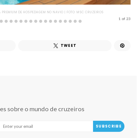
A PREMIUM DE HOSPEDAGEM NO NAVIO | FOTO: MSC CRUZEIROS
DOR
1
of
23
TWEET
des sobre o mundo de cruzeiros
SUBSCRIBE