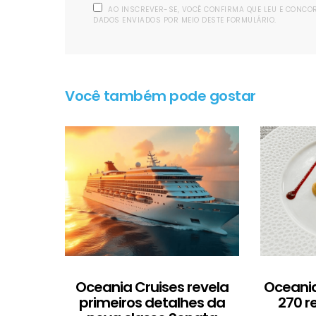
AO INSCREVER-SE, VOCÊ CONFIRMA QUE LEU E CONC
DADOS ENVIADOS POR MEIO DESTE FORMULÁRIO.
Você também pode gostar
Oceania Cruises revela
Oceania
primeiros detalhes da
270 r