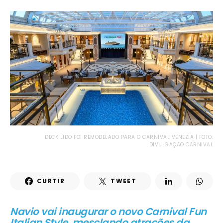
DECK LIDO FOI REMODELADO PARA O CARNIVAL VENEZIA | FOTO:
DIVULGAÇÃO CARNIVAL
CURTIR
TWEET
Navio vai inaugurar o novo Carnival Fun
Italian Style, mesclando atrações da