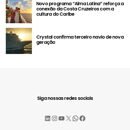
Novo programa “Alma Latina” reforça a
conexão da Costa Cruzeiros com a
cultura do Caribe
Crystal confirma terceiro navio de nova
geração
Siga nossas redes sociais
LinkedIn
Instagram
YouTube
X
WhatsApp
Facebook