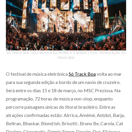
SÓ TRACK BOA TRAZ MÚSICA ELETRÔNICA A BORDO | FOTO: DIVULGAÇÃO SÓ
TRACK BOA
O festival de música eletrônica
Só Track Boa
volta ao mar
para sua segunda edição a bordo de um navio de cruzeiro.
Será entre os dias 15 e 18 de março, no MSC Preziosa. Na
programação, 72 horas de música non-stop, enquanto
percorre paisagens únicas do litoral brasileiro. Entre as
atrações confirmadas estão: Airrica, Amémé, Antdot, Barja,
Beltran, Bhaskar, Blond:ish, Brisotti , Bruno Be, Carola, Cat
Dealers, Classmatic, Dennis Ferrer, Doozie, Due, Eli Iwasa,