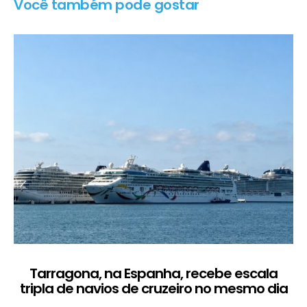
Você também pode gostar
Tarragona, na Espanha, recebe escala
C
tripla de navios de cruzeiro no mesmo dia