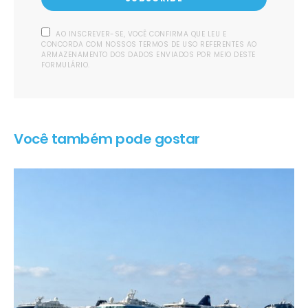
AO INSCREVER-SE, VOCÊ CONFIRMA QUE LEU E
CONCORDA COM NOSSOS TERMOS DE USO REFERENTES AO
ARMAZENAMENTO DOS DADOS ENVIADOS POR MEIO DESTE
FORMULÁRIO.
Você também pode gostar