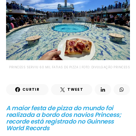
PRINCESS SERVIU 60 MIL FATIAS DE PIZZA | FOTO: DIVULGAÇÃO PRINCESS
CURTIR
TWEET
A maior festa de pizza do mundo foi
realizada a bordo dos navios Princess;
recorde está registrado no Guinness
World Records