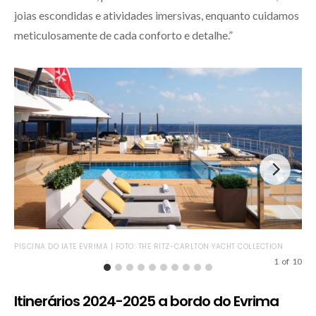
joias escondidas e atividades imersivas, enquanto cuidamos
meticulosamente de cada conforto e detalhe.”
PISCINA DO IATE EVRIMA | FOTO: THE RITZ-CARLTON YACHT COLLECTION
OBS
1
of
10
Itinerários 2024-2025 a bordo do Evrima