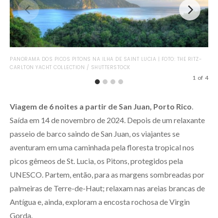
ROT
PANORAMA DOS PICOS PITONS NA ILHA DE SAINT LUCIA | FOTO: THE RITZ-
RIC
CARLTON YACHT COLLECTION / SHUTTERSTOCK
1
of
4
Viagem de 6 noites a partir de San Juan, Porto Rico
.
Saída em 14 de novembro de 2024. Depois de um relaxante
passeio de barco saindo de San Juan, os viajantes se
aventuram em uma caminhada pela floresta tropical nos
picos gêmeos de St. Lucia, os Pitons, protegidos pela
UNESCO. Partem, então, para as margens sombreadas por
palmeiras de Terre-de-Haut; relaxam nas areias brancas de
Antígua e, ainda, exploram a encosta rochosa de Virgin
Gorda.