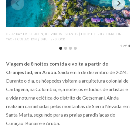
SAÍ
CRUZ BAY EM ST. JOHN, US VIRGIN ISLANDS | FOTO: THE RITZ-CARLTON
ORA
YACHT COLLECTION / SHUTTERSTOCK
1
of
4
Viagem de 8 noites com ida e volta a partir de
Oranjestad, em Aruba
. Saída em 5 de dezembro de 2024.
Durante o dia, os hóspedes visitam a arquitetura colonial de
Cartagena, na Colômbia; e, à noite, os estúdios de artistas e
a vida noturna eclética do distrito de Getsemani. Ainda
realizam caminhadas pelas montanhas de Sierra Nevada, em
Santa Marta, seguindo para as praias paradisíacas de
Curaçao, Bonaire e Aruba.