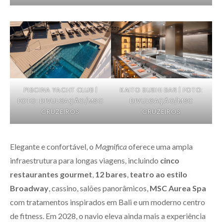
PISCINA YACHT CLUB |
KAITO SUSHI BAR | FOTO:
FOTO: DIVULGAÇÃO/MSC
DIVULGAÇÃO/MSC
CRUZEIROS
CRUZEIROS
Elegante e confortável, o
Magnifica
oferece uma ampla
infraestrutura para longas viagens, incluindo
cinco
restaurantes gourmet
,
12 bares
,
teatro ao estilo
Broadway
, cassino, salões panorâmicos,
MSC Aurea Spa
com tratamentos inspirados em Bali e um moderno centro
de fitness. Em 2028, o navio eleva ainda mais a experiência