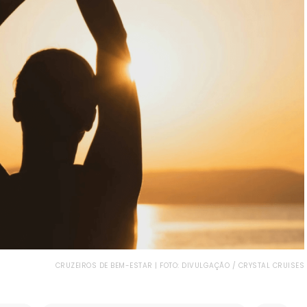
CRUZEIROS DE BEM-ESTAR | FOTO: DIVULGAÇÃO / CRYSTAL CRUISES