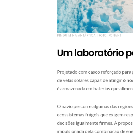
PINGUIM NA ANTÁRTICA | FOTO: PONANT
Um laboratório p
Projetado com casco reforçado para 
de velas solares capaz de atingir
6 nó
é armazenada em baterias que aliment
O navio percorre algumas das regiõe
ecossistemas frágeis que exigem res
decisões igualmente firmes. A propo
impulsionada pela combinação de energ