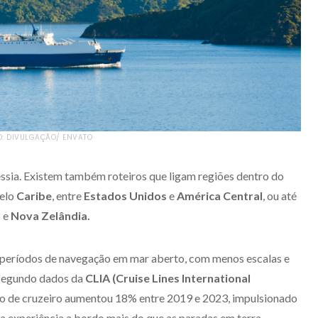
O: DIVULGAÇÃO/ ENVATO
essia. Existem também roteiros que ligam regiões dentro do
elo
Caribe
, entre
Estados Unidos
e
América Central
, ou até
a
e
Nova Zelândia.
 períodos de navegação em mar aberto, com menos escalas e
 Segundo dados da
CLIA (Cruise Lines International
tipo de cruzeiro aumentou 18% entre 2019 e 2023, impulsionado
m a experiência a bordo mais do que as paradas em terra.