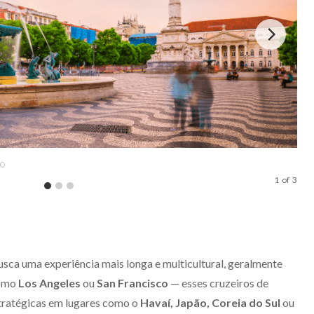
TO
SAN
1
of
3
usca uma experiência mais longa e multicultural, geralmente
como
Los Angeles
ou
San Francisco
— esses cruzeiros de
tratégicas em lugares como o
Havaí, Japão, Coreia do Sul
ou