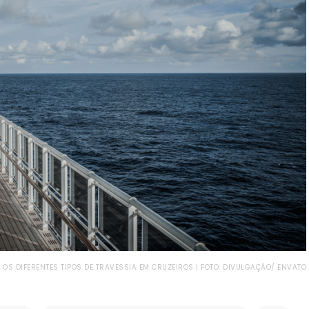
OS DIFERENTES TIPOS DE TRAVESSIA EM CRUZEIROS | FOTO: DIVULGAÇÃO/ ENVATO