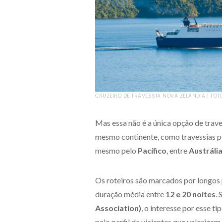
CRUZEIRO DE TRAVESSIA NOVA ZELÂNDIA | FOT
Mas essa não é a única opção de trav
mesmo continente, como travessias p
mesmo pelo
Pacífico
, entre
Austráli
Os roteiros são marcados por longos
duração média entre
12 e 20 noites
.
Association)
, o interesse por esse 
pelo perfil de viajantes que valoriza