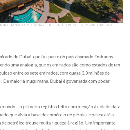
TRASTANDO COM A ZONA HISTÓRICA, À DIREITA | FOTO: SHUTTERSTOCK
Emirado de Dubai, que faz parte do país chamado Emirados
zendo uma analogia, que os emirados são como estados de um
puloso entre os sete emirados, com quase 3,3 milhões de
al. De maioria muçulmana, Dubai é governada com poder
o mundo – o primeiro registro feito com menção à cidade data
do que vivia a base de comércio de pérolas e pesca até a
de petróleo trouxe muita riqueza à região. Um importante