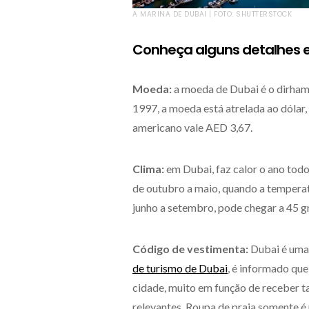
A MARINA DE DUBAI | FOTO: SHUTTERSTOCK
Conheça alguns detalhes e
Moeda:
a moeda de Dubai é o dirham 
1997, a moeda está atrelada ao dólar,
americano vale AED 3,67.
Clima:
em Dubai, faz calor o ano tod
de outubro a maio, quando a temperat
junho a setembro, pode chegar a 45 g
Código de vestimenta:
Dubai é uma 
de turismo de Dubai
, é informado que
cidade, muito em função de receber t
relevantes. Roupa de praia somente é 