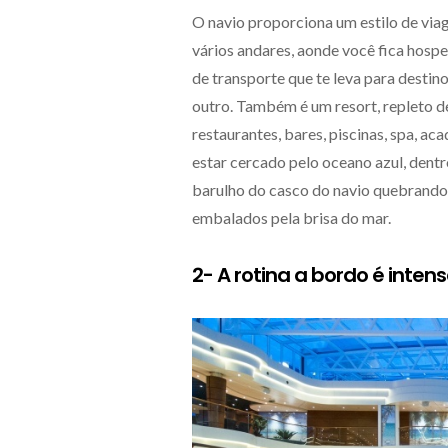
O navio proporciona um estilo de via
vários andares, aonde você fica hos
de transporte que te leva para destin
outro. Também é um resort, repleto d
restaurantes, bares, piscinas, spa, ac
estar cercado pelo oceano azul, dent
barulho do casco do navio quebrando 
embalados pela brisa do mar.
2- A rotina a bordo é intens