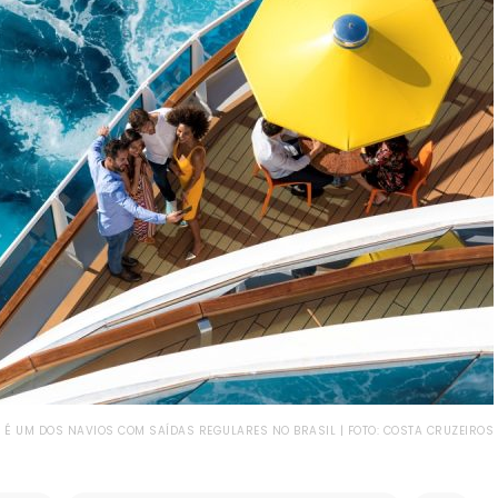
 É UM DOS NAVIOS COM SAÍDAS REGULARES NO BRASIL | FOTO: COSTA CRUZEIROS