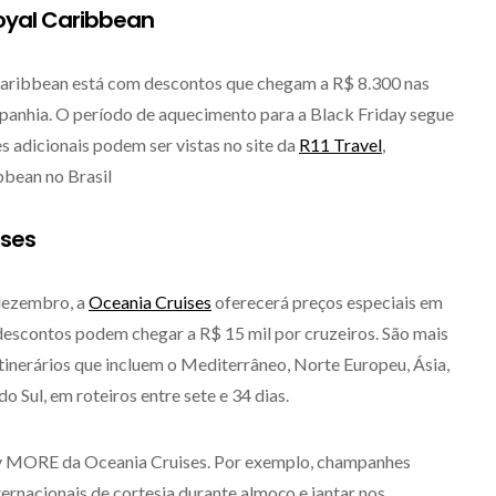
Royal Caribbean
Caribbean está com descontos que chegam a R$ 8.300 nas
mpanhia. O período de aquecimento para a Black Friday segue
s adicionais podem ser vistas no site da
R11 Travel
,
bbean no Brasil
ises
 dezembro, a
Oceania Cruises
oferecerá preços especiais em
 descontos podem chegar a R$ 15 mil por cruzeiros. São mais
tinerários que incluem o Mediterrâneo, Norte Europeu, Ásia,
 Sul, em roteiros entre sete e 34 dias.
y MORE da Oceania Cruises. Por exemplo, champanhes
ternacionais de cortesia durante almoço e jantar nos