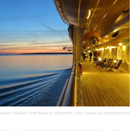
NHIAS ADEREM À TEMPORADA DE DESCONTOS | FOTO: SHEILA JELLISON/UNSPLASH