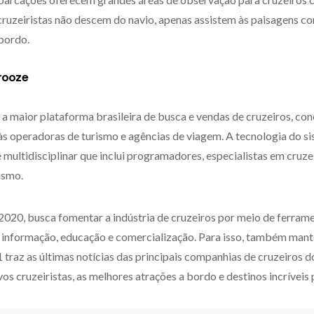
cruzeiristas não descem do navio, apenas assistem às paisagens c
 bordo.
rooze
 a maior plataforma brasileira de busca e vendas de cruzeiros, c
às operadoras de turismo e agências de viagem. A tecnologia do si
multidisciplinar que inclui programadores, especialistas em cruzei
ismo.
2020, busca fomentar a indústria de cruzeiros por meio de ferram
nformação, educação e comercialização. Para isso, também mant
traz as últimas notícias das principais companhias de cruzeiros d
vos cruzeiristas, as melhores atrações a bordo e destinos incríveis