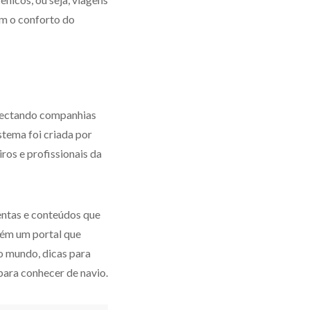
om o conforto do
onectando companhias
stema foi criada por
ros e profissionais da
entas e conteúdos que
ém um portal que
o mundo, dicas para
 para conhecer de navio.