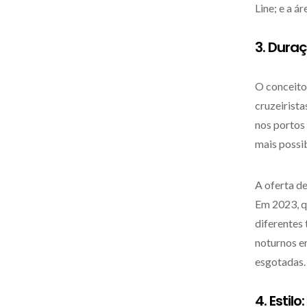
Line; e a á
3. Dura
O conceito 
cruzeirist
nos portos 
mais possib
A oferta d
Em 2023, q
diferentes 
noturnos e
esgotadas.
4. Estil