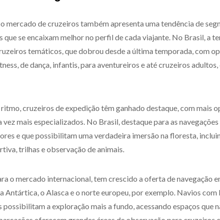
 o mercado de cruzeiros também apresenta uma tendência de seg
que se encaixam melhor no perfil de cada viajante. No Brasil, a ten
cruzeiros temáticos, que dobrou desde a última temporada, com o
itness, de dança, infantis, para aventureiros e até cruzeiros adultos
itmo, cruzeiros de expedição têm ganhado destaque, com mais op
a vez mais especializados. No Brasil, destaque para as navegaçõe
ores e que possibilitam uma verdadeira imersão na floresta, inclu
tiva, trilhas e observação de animais.
ra o mercado internacional, tem crescido a oferta de navegação 
 a Antártica, o Alasca e o norte europeu, por exemplo. Navios com
 possibilitam a exploração mais a fundo, acessando espaços que n
arcações oferecem grandes áreas de observação para cruzeiros cê