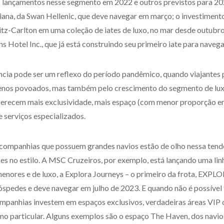
s lançamentos nesse segmento em 2022 e outros previstos para 2
iana, da Swan Hellenic, que deve navegar em março; o investiment
itz-Carlton em uma coleção de iates de luxo, no mar desde outubro
s Hotel Inc., que já está construindo seu primeiro iate para navega
ncia pode ser um reflexo do período pandêmico, quando viajantes
nos povoados, mas também pelo crescimento do segmento de luxo
erecem mais exclusividade, mais espaço (com menor proporção ent
 serviços especializados.
ompanhias que possuem grandes navios estão de olho nessa tendê
s no estilo. A MSC Cruzeiros, por exemplo, está lançando uma lin
menores e de luxo, a Explora Journeys – o primeiro da frota, EXPL
óspedes e deve navegar em julho de 2023. E quando não é possível 
mpanhias investem em espaços exclusivos, verdadeiras áreas VIP 
o particular. Alguns exemplos são o espaço The Haven, dos navi