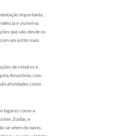
mentação importante,
dência é visível na
pções que vão desde os
, com um estilo mais
ções de roteiros e
s pela Amazônia, com
indo atividades como
em lugares como a
 botes Zodiac e
ão se vêem do navio.
nicos, ou seja, viagens