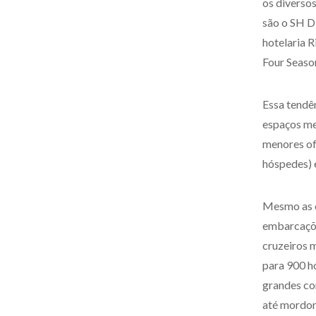
os diverso
são o SH D
hotelaria R
Four Season
Essa tendê
espaços me
menores of
hóspedes) e
Mesmo as c
embarcaçõe
cruzeiros 
para 900 h
grandes co
até mordom