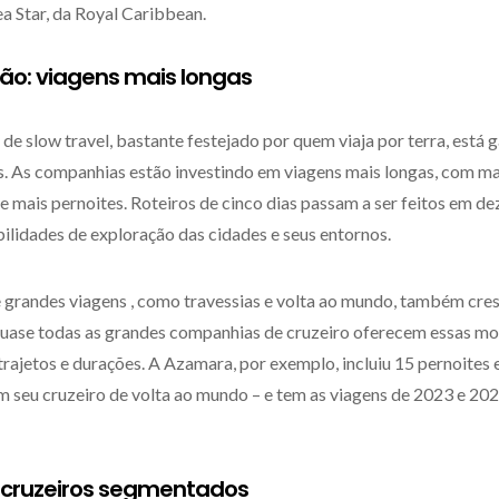
rea Star, da Royal Caribbean.
ção: viagens mais longas
de slow travel, bastante festejado por quem viaja por terra, está
as. As companhias estão investindo em viagens mais longas, com m
e mais pernoites. Roteiros de cinco dias passam a ser feitos em d
ilidades de exploração das cidades e seus entornos.
e grandes viagens , como travessias e volta ao mundo, também cre
uase todas as grandes companhias de cruzeiro oferecem essas m
trajetos e durações. A Azamara, por exemplo, incluiu 15 pernoite
m seu cruzeiro de volta ao mundo – e tem as viagens de 2023 e 2
o: cruzeiros segmentados