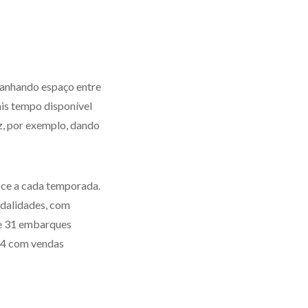
 ganhando espaço entre
ais tempo disponível
ez, por exemplo, dando
sce a cada temporada.
odalidades, com
s e 31 embarques
024 com vendas