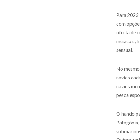
Para 2023,
com opções 
oferta de 
musicais, f
sensual.
No mesmo r
navios cad
navios men
pesca espor
Olhando pa
Patagônia,
submarinos
Outras emb