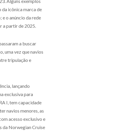
023. Alguns exemplos
o da icônica marca de
; e o anúncio da rede
r a partir de 2025.
 passaram a buscar
, uma vez que navios
re tripulação e
ncia, lançando
ha exclusiva para
ORA I, tem capacidade
ter navios menores, as
com acesso exclusivo e
os da Norwegian Cruise