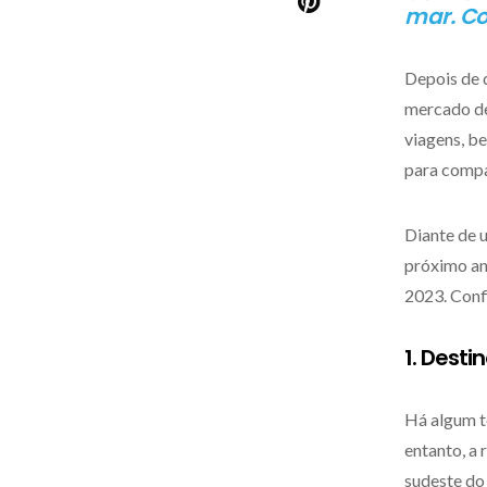
mar. Co
Depois de 
mercado de 
viagens, b
para compa
Diante de 
próximo an
2023. Conf
1. Desti
Há algum t
entanto, a
sudeste do