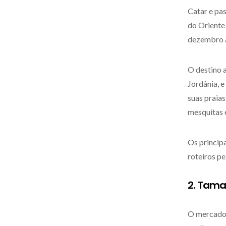
Catar e pas
do Oriente
dezembro a
O destino a
Jordânia, 
suas praias
mesquitas e
Os principa
roteiros pe
2. Tama
O mercado d