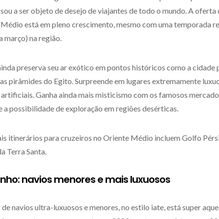
sou a ser objeto de desejo de viajantes de todo o mundo. A oferta
 Médio está em pleno crescimento, mesmo com uma temporada rel
 março) na região.
inda preserva seu ar exótico em pontos históricos como a cidade p
e as pirâmides do Egito. Surpreende em lugares extremamente lux
 artificiais. Ganha ainda mais misticismo com os famosos mercados
 a possibilidade de exploração em regiões desérticas.
is itinerários para cruzeiros no Oriente Médio incluem Golfo Pérs
la Terra Santa.
nho: navios menores e mais luxuosos
e navios ultra-luxuosos e menores, no estilo iate, está super aque