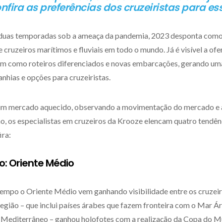
nfira as preferências dos cruzeiristas para es
duas temporadas sob a ameaça da pandemia, 2023 desponta como
cruzeiros marítimos e fluviais em todo o mundo. Já é visível a ofe
em como roteiros diferenciados e novas embarcações, gerando um
nhias e opções para cruzeiristas.
um mercado aquecido, observando a movimentação do mercado e a
o, os especialistas em cruzeiros da Krooze elencam quatro tendên
ira:
no: Oriente Médio
empo o Oriente Médio vem ganhando visibilidade entre os cruzeiri
 região – que inclui países árabes que fazem fronteira com o Mar 
 Mediterrâneo – ganhou holofotes com a realização da Copa do M