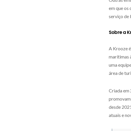
em que os 
serviço de
Sobre a K
A Krooze é
marítimas 
uma equipe 
área de tur
Criada em 
promovam i
desde 2021 
atuais e no