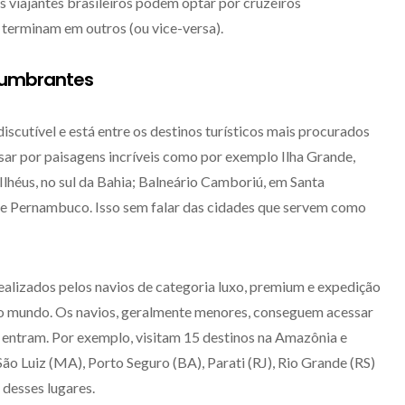
s viajantes brasileiros podem optar por cruzeiros
 terminam em outros (ou vice-versa).
slumbrantes
discutível e está entre os destinos turísticos mais procurados
sar por paisagens incríveis como por exemplo Ilha Grande,
héus, no sul da Bahia; Balneário Camboriú, em Santa
l de Pernambuco. Isso sem falar das cidades que servem como
ealizados pelos navios de categoria luxo, premium e expedição
ao mundo. Os navios, geralmente menores, conseguem acessar
entram. Por exemplo, visitam 15 destinos na Amazônia e
São Luiz (MA), Porto Seguro (BA), Parati (RJ), Rio Grande (RS)
 desses lugares.