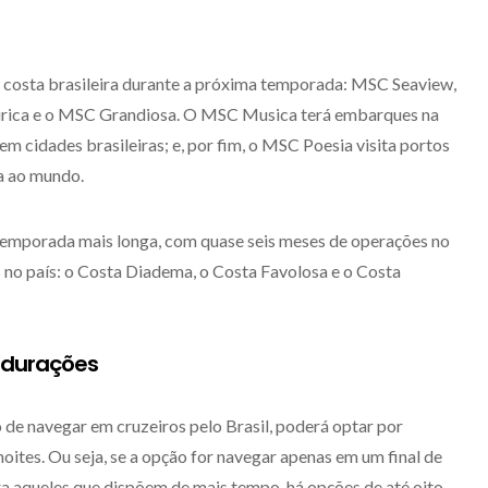
 costa brasileira durante a próxima temporada: MSC Seaview,
rica e o MSC Grandiosa. O MSC Musica terá embarques na
em cidades brasileiras; e, por fim, o MSC Poesia visita portos
ta ao mundo.
temporada mais longa, com quase seis meses de operações no
s no país: o Costa Diadema, o Costa Favolosa e o Costa
s durações
de navegar em cruzeiros pelo Brasil, poderá optar por
noites. Ou seja, se a opção for navegar apenas em um final de
ra aqueles que dispõem de mais tempo, há opções de até oito